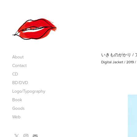
いきものがかり /
About
Digital Jacket / 2019
Contact
CD
BD/DVD
Logo/Typography
Book
Goods
Web